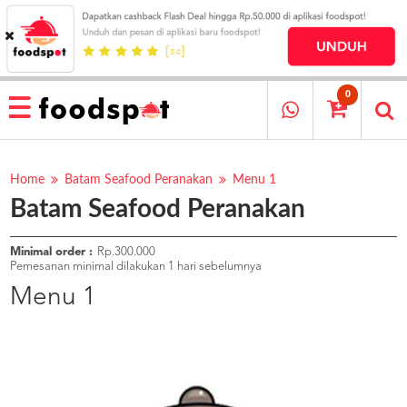
HOME
MENU
0
RESTAURANT
CARA
PESAN
Home
Batam Seafood Peranakan
Menu 1
Batam Seafood Peranakan
OUR
COMPANY
KATA
Minimal order :
Rp.300.000
MEREKA
Pemesanan minimal dilakukan 1 hari sebelumnya
KATALOG
Menu 1
LOYALTY
PROGRAM
FAQ
ABOUT