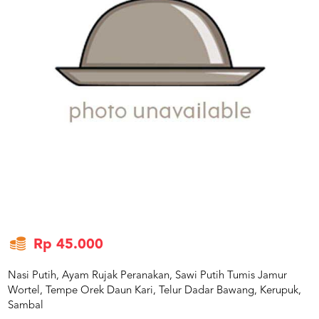
US
CATERERS
BLOG
TERMS
&
CONDITIONS
CALL
CENTER
021
5091
3494
LOGIN
DAFTAR
Rp 45.000
Nasi Putih, Ayam Rujak Peranakan, Sawi Putih Tumis Jamur
Wortel, Tempe Orek Daun Kari, Telur Dadar Bawang, Kerupuk,
Sambal