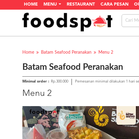
HOME
MENU
RESTAURANT
CARA PESAN
O
Home
Batam Seafood Peranakan
Menu 2
Batam Seafood Peranakan
Minimal order :
Rp.300.000
Pemesanan minimal dilakukan 1 hari 
Menu 2