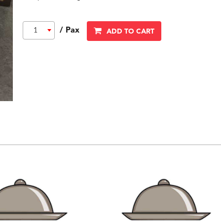
/ Pax
1
ADD TO CART