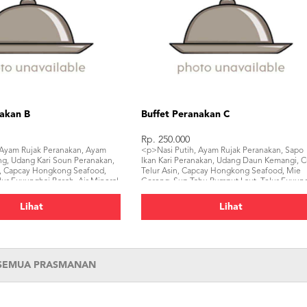
nakan B
Buffet Peranakan C
Rp. 250.000
 Ayam Rujak Peranakan, Ayam
<p>Nasi Putih, Ayam Rujak Peranakan, Sapo
, Udang Kari Soun Peranakan,
Ikan Kari Peranakan, Udang Daun Kemangi, 
n, Capcay Hongkong Seafood,
Telur Asin, Capcay Hongkong Seafood, Mie
ur Fuyunghai Basah, Air Mineral,
Goreng, Sup Tahu Rumput Laut, Telur Fuyun
l, Buah Potong.</p>
Basah, Air Mineral, Kerupuk, Sambal, Buah
Potong.</p>
Lihat
Lihat
 SEMUA PRASMANAN