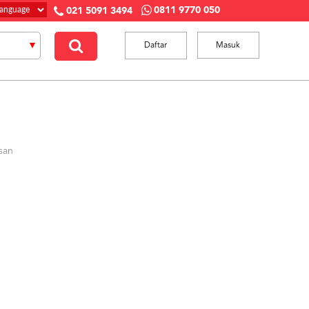
0811 9770 050
021 5091 3494
Daftar
Masuk
san