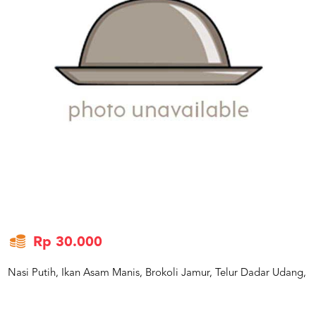
US
CATERERS
BLOG
TERMS
&
CONDITIONS
CALL
CENTER
021
5091
3494
LOGIN
DAFTAR
Rp 30.000
Nasi Putih, Ikan Asam Manis, Brokoli Jamur, Telur Dadar Udang,