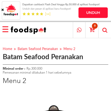
HOME
MENU
0
RESTAURANT
CARA
PESAN
Home
Batam Seafood Peranakan
Menu 2
Batam Seafood Peranakan
OUR
COMPANY
KATA
Minimal order :
Rp.300.000
MEREKA
Pemesanan minimal dilakukan 1 hari sebelumnya
KATALOG
Menu 2
LOYALTY
PROGRAM
FAQ
ABOUT