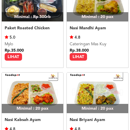
Minimal : Rp 500rb
Minimal : 20
pax
Paket Roasted Chicken
Nasi Mandhi Ayam
5.0
4.8
Mylo
Cateringan Mas Kuy
Rp.35.000
Rp.38.000
LIHAT
LIHAT
Minimal : 20
pax
Minimal : 20
pax
Nasi Kabsah Ayam
Nasi Briyani Ayam
4.8
4.8