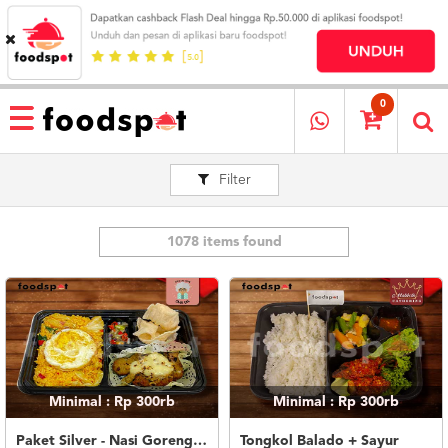
HOME
MENU
0
RESTAURANT
Filter
CARA
PESAN
OUR
COMPANY
1078 items found
KATA
MEREKA
KATALOG
LOYALTY
PROGRAM
Minimal : Rp 300rb
Minimal : Rp 300rb
FAQ
ABOUT
Paket Silver - Nasi Goreng Nanas Geprek Mozza
Tongkol Balado + Sayur