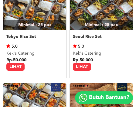
Minimal : 25
pax
Minimal : 25
pax
Tokyo Rice Set
Seoul Rice Set
5.0
5.0
Kek's Catering
Kek's Catering
Rp.50.000
Rp.50.000
LIHAT
LIHAT
Copyright
©
Butuh Bantuan?
2018
FOODSPOT.CO.ID
Minimal : 25
pax
Minimal : 20
pax
Bangkok Rice Set
Nasi Ayam Betutu Bali