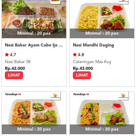
Minimal : 20
pax
Minimal : 20
pax
Nasi Bakar Ayam Cabe Ijo + Tahu Tempe
Nasi Mandhi Daging
4.7
4.8
Nasi Bakar 58
Cateringan Mas Kuy
Rp.42.000
Rp.43.000
LIHAT
LIHAT
Minimal : 20
pax
Minimal : 20
pax