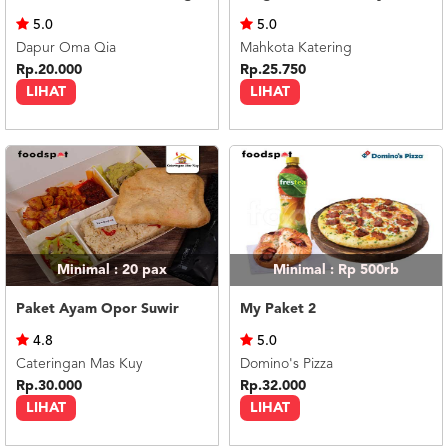
US
5.0
5.0
CATERERS
Dapur Oma Qia
Mahkota Katering
BLOG
Rp.20.000
Rp.25.750
LIHAT
LIHAT
TERMS
&
CONDITIONS
CALL
CENTER
021
5091
3494
LOGIN
DAFTAR
Minimal : 20
pax
Minimal : Rp 500rb
Paket Ayam Opor Suwir
My Paket 2
4.8
5.0
Cateringan Mas Kuy
Domino's Pizza
Rp.30.000
Rp.32.000
LIHAT
LIHAT