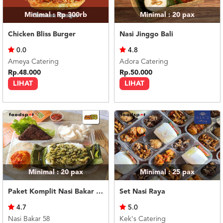
Minimal : Rp 300rb
Minimal : 20
pax
Chicken Bliss Burger
Nasi Jinggo Bali
0.0
4.8
Ameya Catering
Adora Catering
Rp.48.000
Rp.50.000
LIHAT
LIHAT
Minimal : 20
pax
Minimal : 25
pax
Paket Komplit Nasi Bakar Ayam Cabe Ijo
Set Nasi Raya
4.7
5.0
Nasi Bakar 58
Kek's Catering