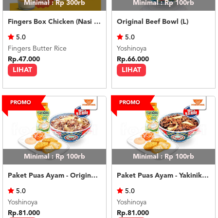
Minimal : Rp 300rb
Minimal : Rp 100rb
Fingers Box Chicken (Nasi Putih) Silky Pudding
Original Beef Bowl (L)
5.0
5.0
Fingers Butter Rice
Yoshinoya
Rp.47.000
Rp.66.000
LIHAT
LIHAT
Minimal : Rp 100rb
Minimal : Rp 100rb
Paket Puas Ayam - Original Beef Paket Puas (R)
Paket Puas Ayam - Yakiniku Beef Paket Puas (R)
5.0
5.0
Yoshinoya
Yoshinoya
Rp.81.000
Rp.81.000