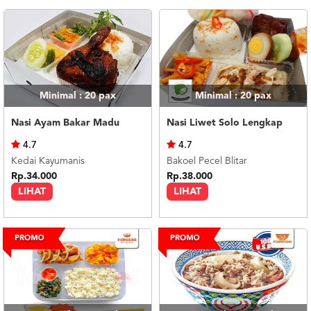
Minimal : 20
pax
Minimal : 20
pax
Nasi Ayam Bakar Madu
Nasi Liwet Solo Lengkap
4.7
4.7
Kedai Kayumanis
Bakoel Pecel Blitar
Rp.34.000
Rp.38.000
LIHAT
LIHAT