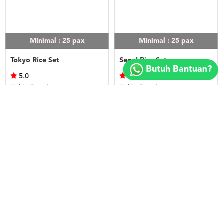
Minimal : 25
pax
Minimal : 25
pax
Copyright
Tokyo Rice Set
Seoul Rice Set
©
Butuh Bantuan?
2018
5.0
5.0
FOODSPOT.CO.ID
Kek's Catering
Kek's Catering
Rp.50.000
Rp.50.000
LIHAT
LIHAT
Minimal : 25
pax
Minimal : 20
pax
Bangkok Rice Set
Nasi Ayam Betutu Bali