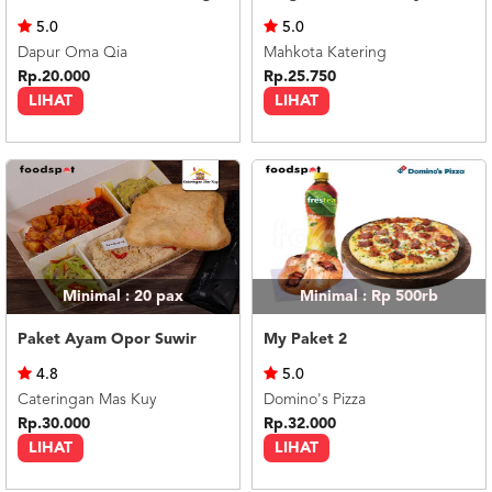
US
5.0
5.0
CATERERS
Dapur Oma Qia
Mahkota Katering
BLOG
Rp.20.000
Rp.25.750
LIHAT
LIHAT
TERMS
&
CONDITIONS
CALL
CENTER
021
5091
3494
LOGIN
DAFTAR
Minimal : 20
pax
Minimal : Rp 500rb
Paket Ayam Opor Suwir
My Paket 2
4.8
5.0
Cateringan Mas Kuy
Domino's Pizza
Rp.30.000
Rp.32.000
LIHAT
LIHAT