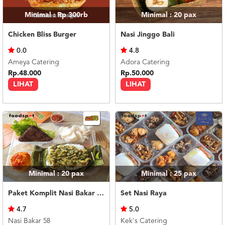
Minimal : Rp 300rb
Minimal : 20
pax
Chicken Bliss Burger
Nasi Jinggo Bali
0.0
4.8
Ameya Catering
Adora Catering
Rp.48.000
Rp.50.000
LIHAT
LIHAT
Minimal : 20
pax
Minimal : 25
pax
Paket Komplit Nasi Bakar Ayam Cabe Ijo
Set Nasi Raya
4.7
5.0
Nasi Bakar 58
Kek's Catering