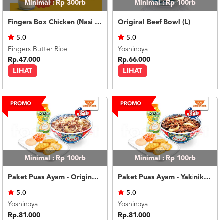
Minimal : Rp 300rb
Minimal : Rp 100rb
Fingers Box Chicken (Nasi Putih) Silky Pudding
Original Beef Bowl (L)
5.0
5.0
Fingers Butter Rice
Yoshinoya
Rp.47.000
Rp.66.000
LIHAT
LIHAT
Minimal : Rp 100rb
Minimal : Rp 100rb
Paket Puas Ayam - Original Beef Paket Puas (R)
Paket Puas Ayam - Yakiniku Beef Paket Puas (R)
5.0
5.0
Yoshinoya
Yoshinoya
Rp.81.000
Rp.81.000