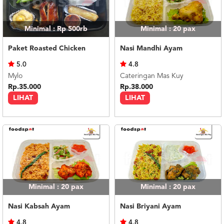
Minimal : Rp 500rb
Minimal : 20
pax
Paket Roasted Chicken
Nasi Mandhi Ayam
5.0
4.8
Mylo
Cateringan Mas Kuy
Rp.35.000
Rp.38.000
LIHAT
LIHAT
Minimal : 20
pax
Minimal : 20
pax
Nasi Kabsah Ayam
Nasi Briyani Ayam
4.8
4.8