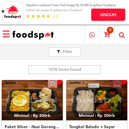
HOME
MENU
0
RESTAURANT
Filter
CARA
PESAN
OUR
COMPANY
1078 items found
KATA
MEREKA
KATALOG
LOYALTY
PROGRAM
Minimal : Rp 300rb
Minimal : Rp 300rb
FAQ
ABOUT
Paket Silver - Nasi Goreng Nanas Geprek Mozza
Tongkol Balado + Sayur