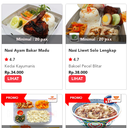
Minimal : 20
pax
Minimal : 20
pax
Nasi Ayam Bakar Madu
Nasi Liwet Solo Lengkap
4.7
4.7
Kedai Kayumanis
Bakoel Pecel Blitar
Rp.34.000
Rp.38.000
LIHAT
LIHAT