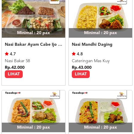
Minimal : 20
pax
Minimal : 20
pax
Nasi Bakar Ayam Cabe Ijo + Tahu Tempe
Nasi Mandhi Daging
4.7
4.8
Nasi Bakar 58
Cateringan Mas Kuy
Rp.42.000
Rp.43.000
LIHAT
LIHAT
Minimal : 20
pax
Minimal : 20
pax