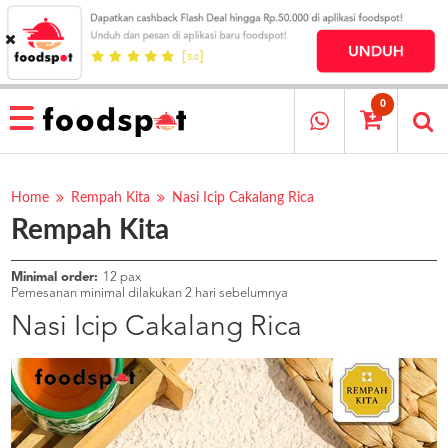
HOME
MENU
0
RESTAURANT
CARA
PESAN
Home
Rempah Kita
Nasi Icip Cakalang Rica
Rempah Kita
OUR
COMPANY
KATA
Minimal order:
12 pax
MEREKA
Pemesanan minimal dilakukan 2 hari sebelumnya
KATALOG
Nasi Icip Cakalang Rica
LOYALTY
PROGRAM
FAQ
ABOUT