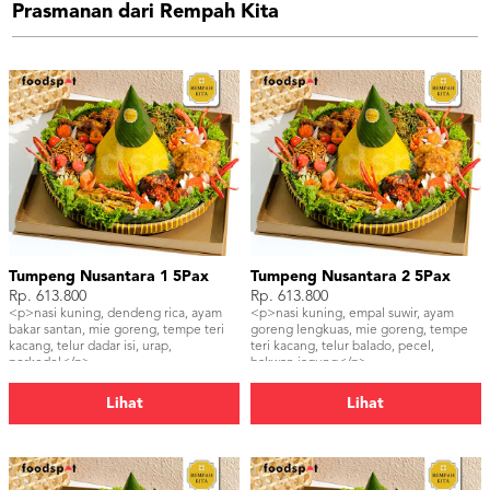
Prasmanan dari Rempah Kita
Tumpeng Nusantara 1 5Pax
Tumpeng Nusantara 2 5Pax
Rp. 613.800
Rp. 613.800
<p>nasi kuning, dendeng rica, ayam
<p>nasi kuning, empal suwir, ayam
bakar santan, mie goreng, tempe teri
goreng lengkuas, mie goreng, tempe
kacang, telur dadar isi, urap,
teri kacang, telur balado, pecel,
perkedel</p>
bakwan jagung</p>
Lihat
Lihat