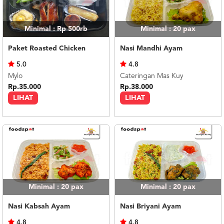
Minimal : Rp 500rb
Minimal : 20
pax
Paket Roasted Chicken
Nasi Mandhi Ayam
5.0
4.8
Mylo
Cateringan Mas Kuy
Rp.35.000
Rp.38.000
LIHAT
LIHAT
Minimal : 20
pax
Minimal : 20
pax
Nasi Kabsah Ayam
Nasi Briyani Ayam
4.8
4.8