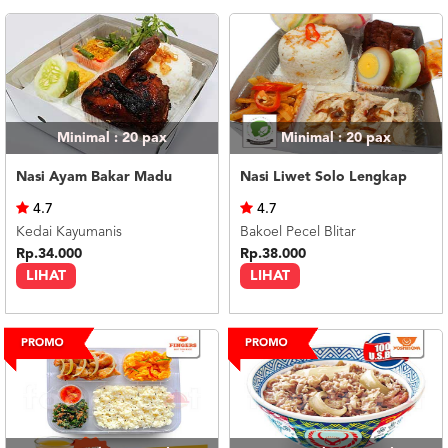
Minimal : 20
pax
Minimal : 20
pax
Nasi Ayam Bakar Madu
Nasi Liwet Solo Lengkap
4.7
4.7
Kedai Kayumanis
Bakoel Pecel Blitar
Rp.34.000
Rp.38.000
LIHAT
LIHAT