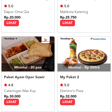
US
5.0
5.0
CATERERS
Dapur Oma Qia
Mahkota Katering
BLOG
Rp.20.000
Rp.25.750
LIHAT
LIHAT
TERMS
&
CONDITIONS
CALL
CENTER
021
5091
3494
LOGIN
DAFTAR
Minimal : 20
pax
Minimal : Rp 500rb
Paket Ayam Opor Suwir
My Paket 2
4.8
5.0
Cateringan Mas Kuy
Domino's Pizza
Rp.30.000
Rp.32.000
LIHAT
LIHAT