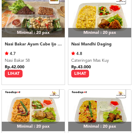
Minimal : 20
pax
Minimal : 20
pax
Nasi Bakar Ayam Cabe Ijo + Tahu Tempe
Nasi Mandhi Daging
4.7
4.8
Nasi Bakar 58
Cateringan Mas Kuy
Rp.42.000
Rp.43.000
LIHAT
LIHAT
Minimal : 20
pax
Minimal : 20
pax