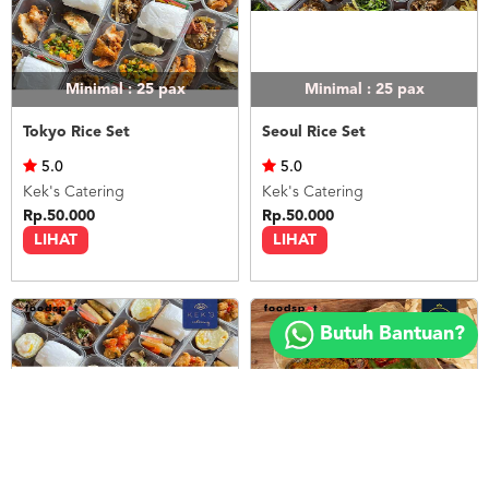
Minimal : 25
pax
Minimal : 25
pax
Tokyo Rice Set
Seoul Rice Set
5.0
5.0
Kek's Catering
Kek's Catering
Rp.50.000
Rp.50.000
LIHAT
LIHAT
Copyright
©
Butuh Bantuan?
2018
FOODSPOT.CO.ID
Minimal : 25
pax
Minimal : 20
pax
Bangkok Rice Set
Nasi Ayam Betutu Bali