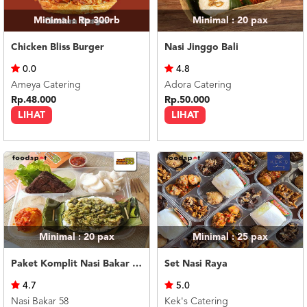
Minimal : Rp 300rb
Minimal : 20
pax
Chicken Bliss Burger
Nasi Jinggo Bali
0.0
4.8
Ameya Catering
Adora Catering
Rp.48.000
Rp.50.000
LIHAT
LIHAT
Minimal : 20
pax
Minimal : 25
pax
Paket Komplit Nasi Bakar Ayam Cabe Ijo
Set Nasi Raya
4.7
5.0
Nasi Bakar 58
Kek's Catering