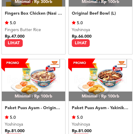
Minimal : Rp 300rb
Minimal : Rp 100rb
Fingers Box Chicken (Nasi Putih) Silky Pudding
Original Beef Bowl (L)
5.0
5.0
Fingers Butter Rice
Yoshinoya
Rp.47.000
Rp.66.000
LIHAT
LIHAT
Minimal : Rp 100rb
Minimal : Rp 100rb
Paket Puas Ayam - Original Beef Paket Puas (R)
Paket Puas Ayam - Yakiniku Beef Paket Puas (R)
5.0
5.0
Yoshinoya
Yoshinoya
Rp.81.000
Rp.81.000