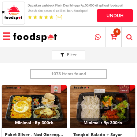
HOME
MENU
0
RESTAURANT
Filter
CARA
PESAN
OUR
COMPANY
1078 items found
KATA
MEREKA
KATALOG
LOYALTY
PROGRAM
Minimal : Rp 300rb
Minimal : Rp 300rb
FAQ
ABOUT
Paket Silver - Nasi Goreng Nanas Geprek Mozza
Tongkol Balado + Sayur