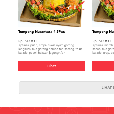
Tumpeng Nusantara 4 5Pax
Tumpeng Nus
Rp. 613.800
Rp. 613.800
<p>nasi putih, empal suwir, ayam goreng
<p>nasi merah 
lengkuas, mie goreng, tempe teri kacang, telur
kecap, mie gore
balado, pecel, bakwan jagung</p>
balado, urap, 
Lihat
LIHAT