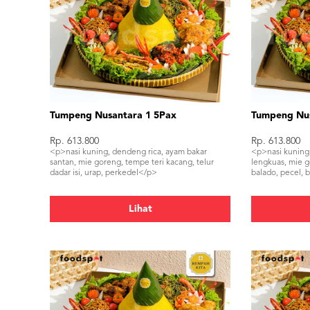
Tumpeng Nusantara 1 5Pax
Tumpeng Nus
Rp. 613.800
Rp. 613.800
<p>nasi kuning, dendeng rica, ayam bakar
<p>nasi kuning
santan, mie goreng, tempe teri kacang, telur
lengkuas, mie g
dadar isi, urap, perkedel</p>
balado, pecel,
Lihat