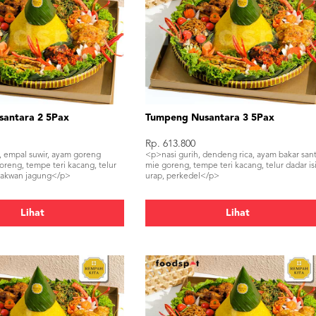
antara 2 5Pax
Tumpeng Nusantara 3 5Pax
Rp. 613.800
, empal suwir, ayam goreng
<p>nasi gurih, dendeng rica, ayam bakar san
oreng, tempe teri kacang, telur
mie goreng, tempe teri kacang, telur dadar isi
 bakwan jagung</p>
urap, perkedel</p>
Lihat
Lihat