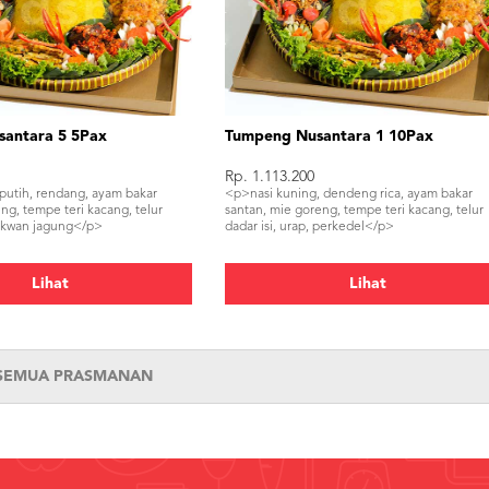
antara 5 5Pax
Tumpeng Nusantara 1 10Pax
Rp. 1.113.200
putih, rendang, ayam bakar
<p>nasi kuning, dendeng rica, ayam bakar
ng, tempe teri kacang, telur
santan, mie goreng, tempe teri kacang, telur
bakwan jagung</p>
dadar isi, urap, perkedel</p>
Lihat
Lihat
 SEMUA PRASMANAN