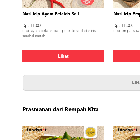
Nasi Icip Ayam Pelalah Bali
Nasi Icip Em
Rp. 11.000
Rp. 11.000
nasi, ayam pelalah bali+pete, telur dadar iris,
nasi, empal suwir
sambal matah
Lihat
LI
Prasmanan dari Rempah Kita