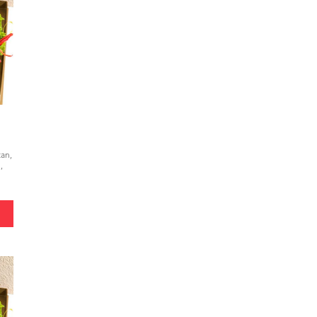
tan,
,