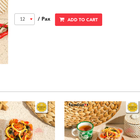
/ Pax
12
ADD TO CART