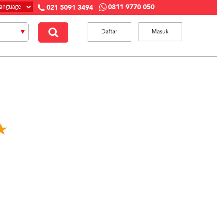
0811 9770 050
021 5091 3494
Daftar
Masuk