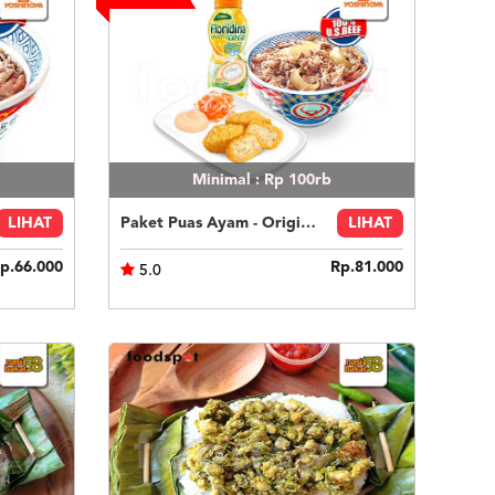
Minimal : Rp 100rb
LIHAT
Paket Puas Ayam - Original Beef Paket Puas (R)
LIHAT
p.66.000
Rp.81.000
5.0