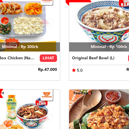
Minimal : Rp 300rb
Minimal : Rp 100rb
Fingers Box Chicken (Nasi Putih) Silky Pudding
LIHAT
Original Beef Bowl (L)
Rp.47.000
R
5.0