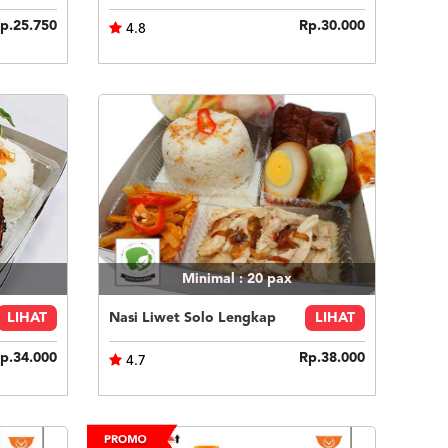
p.25.750
Rp.30.000
4.8
Minimal : 20
pax
LIHAT
Nasi Liwet Solo Lengkap
LIHAT
p.34.000
Rp.38.000
4.7