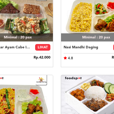
Minimal : 20
pax
Minimal : 20
pax
Nasi Bakar Ayam Cabe Ijo + Tahu Tempe
LIHAT
Nasi Mandhi Daging
Rp.42.000
R
4.8