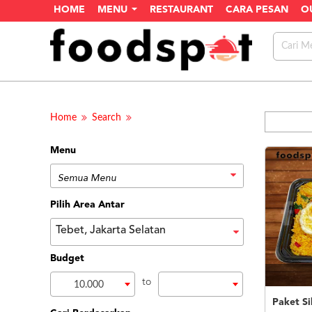
HOME
MENU
RESTAURANT
CARA PESAN
O
Home
Search
Menu
Pilih Area Antar
Tebet, Jakarta Selatan
Budget
to
10.000