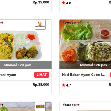
Rp.35.000
R
4.8
Minimal : 20
pax
Minimal : 20
pax
yani Ayam
LIHAT
Nasi Bakar Ayam Cabe Ijo + Telor Balado
Rp.38.000
R
4.7