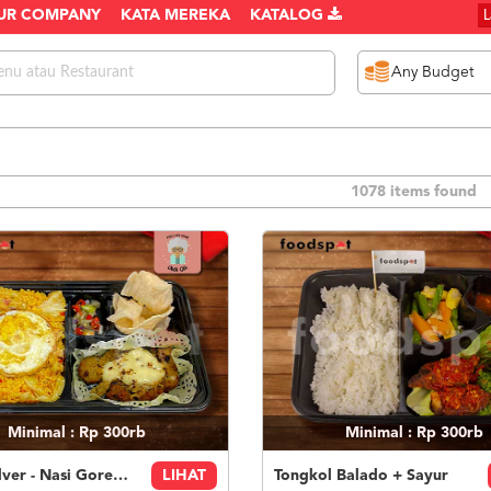
UR COMPANY
KATA MEREKA
KATALOG
1078 items found
Minimal : Rp 300rb
Minimal : Rp 300rb
Paket Silver - Nasi Goreng Nanas Geprek Mozza
LIHAT
Tongkol Balado + Sayur