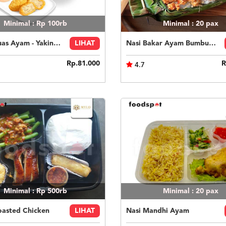
Minimal : Rp 100rb
Minimal : 20
pax
Paket Puas Ayam - Yakiniku Beef Paket Puas (R)
LIHAT
Nasi Bakar Ayam Bumbu Bali + Kerupuk
Rp.81.000
R
4.7
Minimal : Rp 500rb
Minimal : 20
pax
oasted Chicken
LIHAT
Nasi Mandhi Ayam