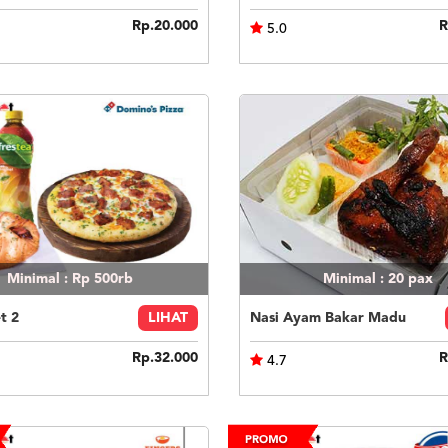
Rp.20.000
R
5.0
Minimal : Rp 500rb
Minimal : 20
pax
t 2
LIHAT
Nasi Ayam Bakar Madu
Rp.32.000
R
4.7