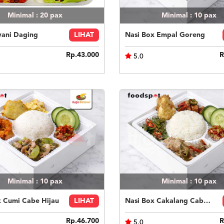
Minimal : 20
pax
Minimal : 10
pax
yani Daging
LIHAT
Nasi Box Empal Goreng
Rp.43.000
R
5.0
Minimal : 10
pax
Minimal : 10
pax
x Cumi Cabe Hijau
LIHAT
Nasi Box Cakalang Cabe Hijau
Rp.46.700
R
5.0