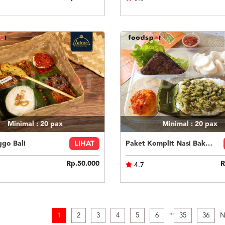
Minimal : 20
pax
Minimal : 20
pax
ggo Bali
LIHAT
Paket Komplit Nasi Bakar Ayam Cabe Ijo
Rp.50.000
R
4.7
.
.
.
1
2
3
4
5
6
35
36
N