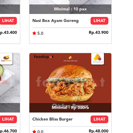
Minimal : 10
pax
LIHAT
Nasi Box Ayam Goreng
LIHAT
p.43.400
Rp.43.900
5.0
Minimal : Rp 300rb
LIHAT
Chicken Bliss Burger
LIHAT
p.46.700
Rp.48.000
0.0