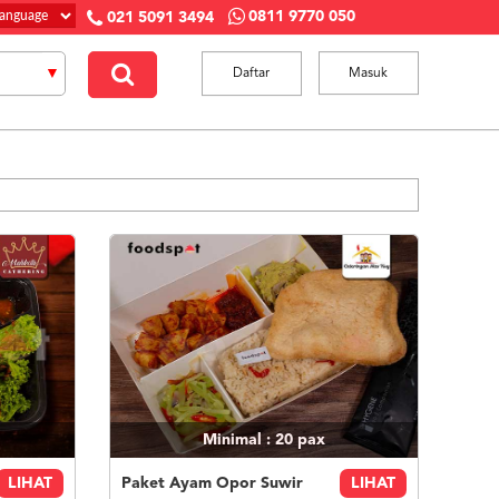
0811 9770 050
021 5091 3494
Daftar
Masuk
Minimal : 20
pax
LIHAT
Paket Ayam Opor Suwir
LIHAT