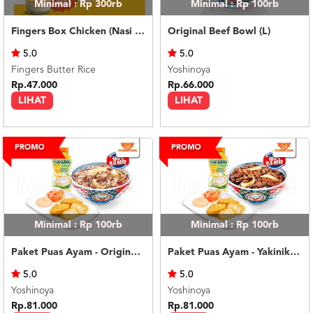
Minimal : Rp 300rb
Minimal : Rp 100rb
Fingers Box Chicken (Nasi Putih) Silky Pudding
Original Beef Bowl (L)
5.0
5.0
Fingers Butter Rice
Yoshinoya
Rp.47.000
Rp.66.000
LIHAT
LIHAT
Minimal : Rp 100rb
Minimal : Rp 100rb
Paket Puas Ayam - Original Beef Paket Puas (R)
Paket Puas Ayam - Yakiniku Beef Paket Puas (R)
5.0
5.0
Yoshinoya
Yoshinoya
Rp.81.000
Rp.81.000