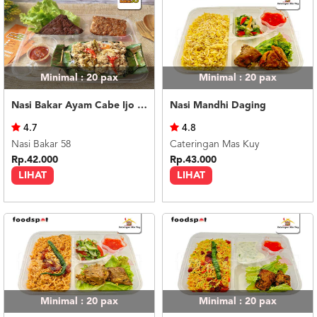
Minimal : 20
pax
Minimal : 20
pax
Nasi Bakar Ayam Cabe Ijo + Tahu Tempe
Nasi Mandhi Daging
4.7
4.8
Nasi Bakar 58
Cateringan Mas Kuy
Rp.42.000
Rp.43.000
LIHAT
LIHAT
Minimal : 20
pax
Minimal : 20
pax