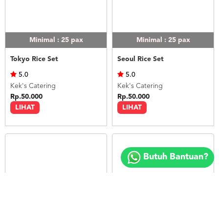
Minimal : 25
pax
Minimal : 25
pax
Tokyo Rice Set
Seoul Rice Set
5.0
5.0
Kek's Catering
Kek's Catering
Rp.50.000
Rp.50.000
LIHAT
LIHAT
Copyright
©
Butuh Bantuan?
2018
FOODSPOT.CO.ID
Minimal : 25
pax
Minimal : 20
pax
Bangkok Rice Set
Nasi Ayam Betutu Bali