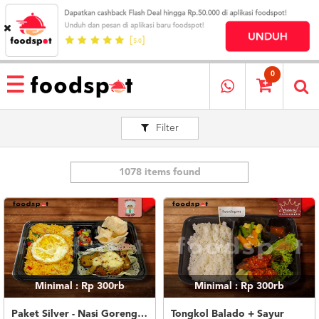
HOME
MENU
0
RESTAURANT
Filter
CARA
PESAN
OUR
COMPANY
1078 items found
KATA
MEREKA
KATALOG
LOYALTY
PROGRAM
Minimal : Rp 300rb
Minimal : Rp 300rb
FAQ
ABOUT
Paket Silver - Nasi Goreng Nanas Geprek Mozza
Tongkol Balado + Sayur