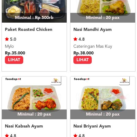
Minimal : Rp 500rb
Minimal : 20
pax
Paket Roasted Chicken
Nasi Mandhi Ayam
5.0
4.8
Mylo
Cateringan Mas Kuy
Rp.35.000
Rp.38.000
LIHAT
LIHAT
Minimal : 20
pax
Minimal : 20
pax
Nasi Kabsah Ayam
Nasi Briyani Ayam
4.8
4.8