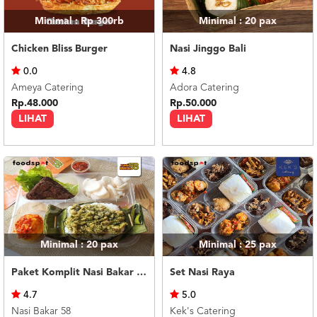
Minimal : Rp 300rb
Minimal : 20
pax
Chicken Bliss Burger
Nasi Jinggo Bali
0.0
4.8
Ameya Catering
Adora Catering
Rp.48.000
Rp.50.000
LIHAT
LIHAT
Minimal : 20
pax
Minimal : 25
pax
Paket Komplit Nasi Bakar Ayam Cabe Ijo
Set Nasi Raya
4.7
5.0
Nasi Bakar 58
Kek's Catering