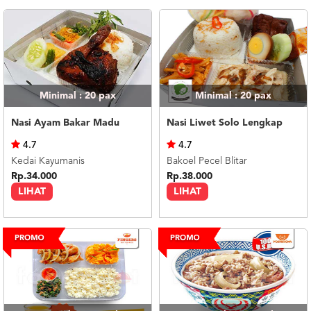
Minimal : 20
pax
Minimal : 20
pax
Nasi Ayam Bakar Madu
Nasi Liwet Solo Lengkap
4.7
4.7
Kedai Kayumanis
Bakoel Pecel Blitar
Rp.34.000
Rp.38.000
LIHAT
LIHAT