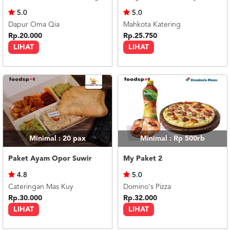
US
5.0
5.0
CATERERS
Dapur Oma Qia
Mahkota Katering
BLOG
Rp.20.000
Rp.25.750
LIHAT
LIHAT
TERMS
&
CONDITIONS
CALL
CENTER
021
5091
3494
LOGIN
DAFTAR
Minimal : 20
pax
Minimal : Rp 500rb
Paket Ayam Opor Suwir
My Paket 2
4.8
5.0
Cateringan Mas Kuy
Domino's Pizza
Rp.30.000
Rp.32.000
LIHAT
LIHAT