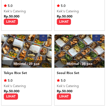
US
5.0
5.0
CATERERS
Kek's Catering
Kek's Catering
BLOG
Rp.50.000
Rp.50.000
LIHAT
LIHAT
TERMS
&
CONDITIONS
CALL
CENTER
021
5091
3494
LOGIN
DAFTAR
Minimal : 25
pax
Minimal : 25
pax
Tokyo Rice Set
Seoul Rice Set
5.0
5.0
Kek's Catering
Kek's Catering
Rp.50.000
Rp.50.000
LIHAT
LIHAT