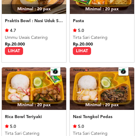
Minimal : 20
pax
Minimal : 20
pax
Praktis Bowl : Nasi Uduk Semur Daging
Pasta
4.7
5.0
Ummu Uwais Catering
Tirta Sari Catering
Rp.20.000
Rp.20.000
LIHAT
LIHAT
Minimal : 20
pax
Minimal : 20
pax
Rica Bowl Teriyaki
Nasi Tongkol Pedas
5.0
5.0
Tirta Sari Catering
Tirta Sari Catering