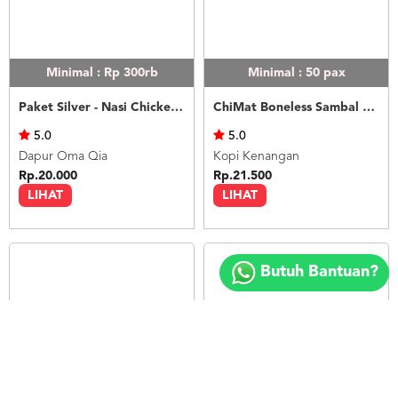
Minimal : Rp 300rb
Minimal : 50
pax
Paket Silver - Nasi Chicken Teriyaki
ChiMat Boneless Sambal Matah
5.0
5.0
Dapur Oma Qia
Kopi Kenangan
Rp.20.000
Rp.21.500
LIHAT
LIHAT
Copyright
©
Butuh Bantuan?
2018
FOODSPOT.CO.ID
Minimal : Rp 300rb
Minimal : Rp 300rb
Nasi Kulit & Terong Goreng
Nasi Kulit Tahu / Tempe