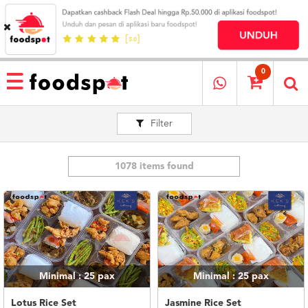
HOME
MENU
0
RESTAURANT
Filter
CARA
PESAN
OUR
COMPANY
1078 items found
KATA
MEREKA
KATALOG
LOYALTY
PROGRAM
Minimal : 25
pax
Minimal : 25
pax
FAQ
ABOUT
Lotus Rice Set
Jasmine Rice Set