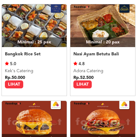
Minimal : 25
pax
Minimal : 20
pax
Bangkok Rice Set
Nasi Ayam Betutu Bali
5.0
4.8
Kek's Catering
Adora Catering
Rp.50.000
Rp.52.500
LIHAT
LIHAT