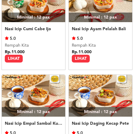
Minimal : 12
pax
Minimal : 12
pax
Nasi Icip Cumi Cabe Ijo
Nasi Icip Ayam Pelalah Bali
5.0
5.0
Rempah Kita
Rempah Kita
Rp.11.000
Rp.11.000
LIHAT
LIHAT
Minimal : 12
pax
Minimal : 12
pax
Nasi Icip Empal Sambal Kutai
Nasi Icip Daging Kecap Pete
5.0
5.0