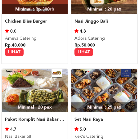
Minimal : Rp 300rb
Minimal : 20
pax
Chicken Bliss Burger
Nasi Jinggo Bali
0.0
4.8
Ameya Catering
Adora Catering
Rp.48.000
Rp.50.000
LIHAT
LIHAT
Minimal : 20
pax
Minimal : 25
pax
Paket Komplit Nasi Bakar Ayam Cabe Ijo
Set Nasi Raya
4.7
5.0
Nasi Bakar 58
Kek's Catering