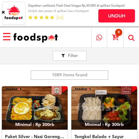
HOME
MENU
0
RESTAURANT
Filter
CARA
PESAN
OUR
COMPANY
1089 items found
KATA
MEREKA
KATALOG
LOYALTY
PROGRAM
Minimal : Rp 300rb
Minimal : Rp 300rb
FAQ
ABOUT
Paket Silver - Nasi Goreng Nanas Geprek Mozza
Tongkol Balado + Sayur