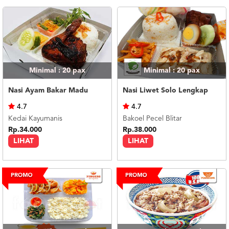
Minimal : 20
pax
Minimal : 20
pax
Nasi Ayam Bakar Madu
Nasi Liwet Solo Lengkap
4.7
4.7
Kedai Kayumanis
Bakoel Pecel Blitar
Rp.34.000
Rp.38.000
LIHAT
LIHAT