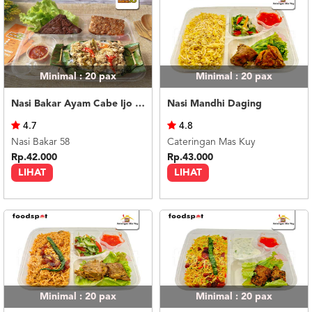
Minimal : 20
pax
Minimal : 20
pax
Nasi Bakar Ayam Cabe Ijo + Tahu Tempe
Nasi Mandhi Daging
4.7
4.8
Nasi Bakar 58
Cateringan Mas Kuy
Rp.42.000
Rp.43.000
LIHAT
LIHAT
Minimal : 20
pax
Minimal : 20
pax