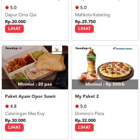
US
5.0
5.0
CATERERS
Dapur Oma Qia
Mahkota Katering
BLOG
Rp.20.000
Rp.25.750
LIHAT
LIHAT
TERMS
&
CONDITIONS
CALL
CENTER
021
5091
3494
LOGIN
DAFTAR
Minimal : 20
pax
Minimal : Rp 500rb
Paket Ayam Opor Suwir
My Paket 2
4.8
5.0
Cateringan Mas Kuy
Domino's Pizza
Rp.30.000
Rp.32.000
LIHAT
LIHAT