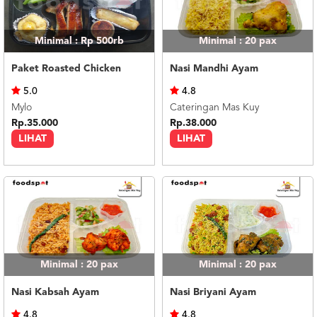
Minimal : Rp 500rb
Minimal : 20
pax
Paket Roasted Chicken
Nasi Mandhi Ayam
5.0
4.8
Mylo
Cateringan Mas Kuy
Rp.35.000
Rp.38.000
LIHAT
LIHAT
Minimal : 20
pax
Minimal : 20
pax
Nasi Kabsah Ayam
Nasi Briyani Ayam
4.8
4.8