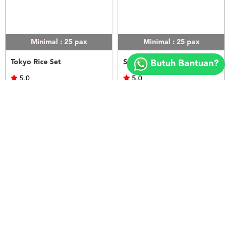
Minimal : 25
pax
Minimal : 25
pax
Copyright
©
Tokyo Rice Set
Seoul Rice Set
Butuh Bantuan?
2018
FOODSPOT.CO.ID
5.0
5.0
Kek's Catering
Kek's Catering
Rp.50.000
Rp.50.000
LIHAT
LIHAT
Minimal : 25
pax
Minimal : 20
pax
Bangkok Rice Set
Nasi Ayam Betutu Bali