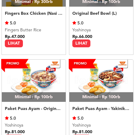
Minimal : Rp 300rb
Minimal : Rp 100rb
Fingers Box Chicken (Nasi Putih) Silky Pudding
Original Beef Bowl (L)
5.0
5.0
Fingers Butter Rice
Yoshinoya
Rp.47.000
Rp.66.000
LIHAT
LIHAT
Minimal : Rp 100rb
Minimal : Rp 100rb
Paket Puas Ayam - Original Beef Paket Puas (R)
Paket Puas Ayam - Yakiniku Beef Paket Puas (R)
5.0
5.0
Yoshinoya
Yoshinoya
Rp.81.000
Rp.81.000