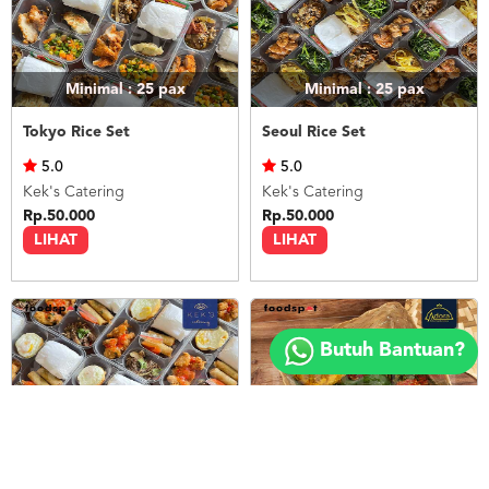
Minimal : 25
pax
Minimal : 25
pax
Tokyo Rice Set
Seoul Rice Set
5.0
5.0
Kek's Catering
Kek's Catering
Rp.50.000
Rp.50.000
LIHAT
LIHAT
Copyright
©
Butuh Bantuan?
2018
FOODSPOT.CO.ID
Minimal : 25
pax
Minimal : 20
pax
Bangkok Rice Set
Nasi Ayam Betutu Bali