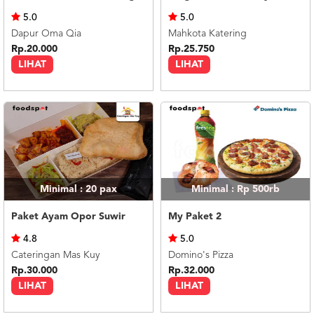
US
5.0
5.0
CATERERS
Dapur Oma Qia
Mahkota Katering
BLOG
Rp.20.000
Rp.25.750
LIHAT
LIHAT
TERMS
&
CONDITIONS
CALL
CENTER
021
5091
3494
LOGIN
DAFTAR
Minimal : 20
pax
Minimal : Rp 500rb
Paket Ayam Opor Suwir
My Paket 2
4.8
5.0
Cateringan Mas Kuy
Domino's Pizza
Rp.30.000
Rp.32.000
LIHAT
LIHAT