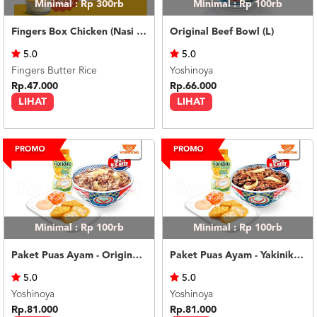
Minimal : Rp 300rb
Minimal : Rp 100rb
Fingers Box Chicken (Nasi Putih) Silky Pudding
Original Beef Bowl (L)
5.0
5.0
Fingers Butter Rice
Yoshinoya
Rp.47.000
Rp.66.000
LIHAT
LIHAT
Minimal : Rp 100rb
Minimal : Rp 100rb
Paket Puas Ayam - Original Beef Paket Puas (R)
Paket Puas Ayam - Yakiniku Beef Paket Puas (R)
5.0
5.0
Yoshinoya
Yoshinoya
Rp.81.000
Rp.81.000