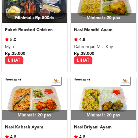
Minimal : Rp 500rb
Minimal : 20
pax
Paket Roasted Chicken
Nasi Mandhi Ayam
5.0
4.8
Mylo
Cateringan Mas Kuy
Rp.35.000
Rp.38.000
LIHAT
LIHAT
Minimal : 20
pax
Minimal : 20
pax
Nasi Kabsah Ayam
Nasi Briyani Ayam
4.8
4.8