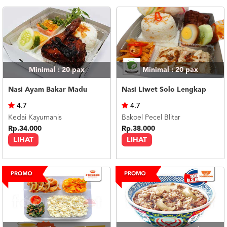
Minimal : 20
pax
Minimal : 20
pax
Nasi Ayam Bakar Madu
Nasi Liwet Solo Lengkap
4.7
4.7
Kedai Kayumanis
Bakoel Pecel Blitar
Rp.34.000
Rp.38.000
LIHAT
LIHAT