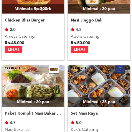
Minimal : Rp 300rb
Minimal : 20
pax
Chicken Bliss Burger
Nasi Jinggo Bali
0.0
4.8
Ameya Catering
Adora Catering
Rp.48.000
Rp.50.000
LIHAT
LIHAT
Minimal : 20
pax
Minimal : 25
pax
Paket Komplit Nasi Bakar Ayam Cabe Ijo
Set Nasi Raya
4.7
5.0
Nasi Bakar 58
Kek's Catering