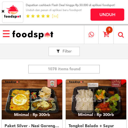
HOME
MENU
0
RESTAURANT
Filter
CARA
PESAN
OUR
COMPANY
1078 items found
KATA
MEREKA
KATALOG
LOYALTY
PROGRAM
Minimal : Rp 300rb
Minimal : Rp 300rb
FAQ
ABOUT
Paket Silver - Nasi Goreng Nanas Geprek Mozza
Tongkol Balado + Sayur