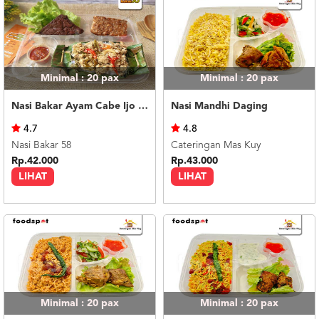
Minimal : 20
pax
Minimal : 20
pax
Nasi Bakar Ayam Cabe Ijo + Tahu Tempe
Nasi Mandhi Daging
4.7
4.8
Nasi Bakar 58
Cateringan Mas Kuy
Rp.42.000
Rp.43.000
LIHAT
LIHAT
Minimal : 20
pax
Minimal : 20
pax