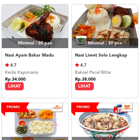
Minimal : 20
pax
Minimal : 20
pax
Nasi Ayam Bakar Madu
Nasi Liwet Solo Lengkap
4.7
4.7
Kedai Kayumanis
Bakoel Pecel Blitar
Rp.34.000
Rp.38.000
LIHAT
LIHAT