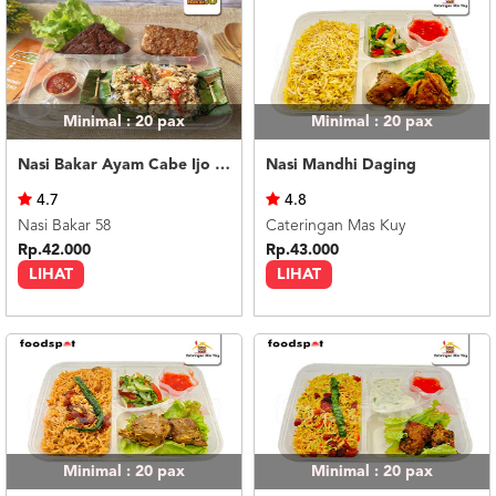
Minimal : 20
pax
Minimal : 20
pax
Nasi Bakar Ayam Cabe Ijo + Tahu Tempe
Nasi Mandhi Daging
4.7
4.8
Nasi Bakar 58
Cateringan Mas Kuy
Rp.42.000
Rp.43.000
LIHAT
LIHAT
Minimal : 20
pax
Minimal : 20
pax