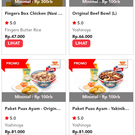
Minimal : Rp 300rb
Minimal : Rp 100rb
Fingers Box Chicken (Nasi Putih) Silky Pudding
Original Beef Bowl (L)
5.0
5.0
Fingers Butter Rice
Yoshinoya
Rp.47.000
Rp.66.000
LIHAT
LIHAT
Minimal : Rp 100rb
Minimal : Rp 100rb
Paket Puas Ayam - Original Beef Paket Puas (R)
Paket Puas Ayam - Yakiniku Beef Paket Puas (R)
5.0
5.0
Yoshinoya
Yoshinoya
Rp.81.000
Rp.81.000