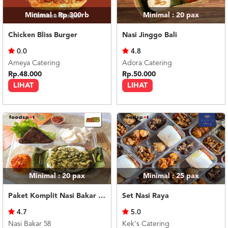
Minimal : Rp 300rb
Minimal : 20
pax
Chicken Bliss Burger
Nasi Jinggo Bali
0.0
4.8
Ameya Catering
Adora Catering
Rp.48.000
Rp.50.000
LIHAT
LIHAT
Minimal : 20
pax
Minimal : 25
pax
Paket Komplit Nasi Bakar Ayam Cabe Ijo
Set Nasi Raya
4.7
5.0
Nasi Bakar 58
Kek's Catering