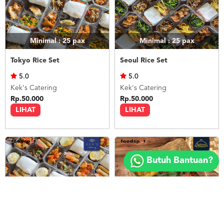
Minimal : 25
pax
Minimal : 25
pax
Tokyo Rice Set
Seoul Rice Set
5.0
5.0
Kek's Catering
Kek's Catering
Rp.50.000
Rp.50.000
LIHAT
LIHAT
Copyright
©
Butuh Bantuan?
2018
FOODSPOT.CO.ID
Minimal : 25
pax
Minimal : 20
pax
Bangkok Rice Set
Nasi Ayam Betutu Bali