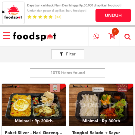
HOME
MENU
0
RESTAURANT
Filter
CARA
PESAN
OUR
COMPANY
1078 items found
KATA
MEREKA
KATALOG
LOYALTY
PROGRAM
Minimal : Rp 300rb
Minimal : Rp 300rb
FAQ
ABOUT
Paket Silver - Nasi Goreng Nanas Geprek Mozza
Tongkol Balado + Sayur