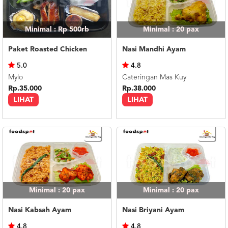
Minimal : Rp 500rb
Minimal : 20
pax
Paket Roasted Chicken
Nasi Mandhi Ayam
5.0
4.8
Mylo
Cateringan Mas Kuy
Rp.35.000
Rp.38.000
LIHAT
LIHAT
Minimal : 20
pax
Minimal : 20
pax
Nasi Kabsah Ayam
Nasi Briyani Ayam
4.8
4.8