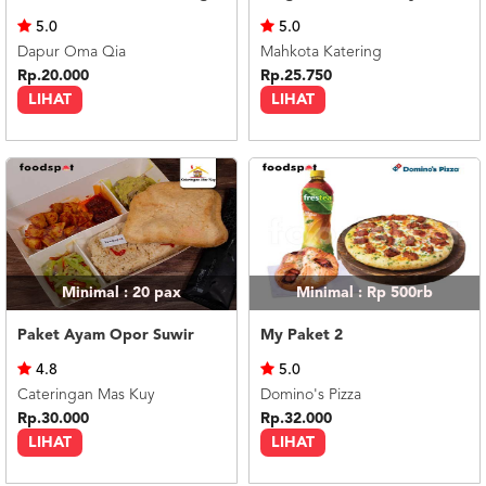
US
5.0
5.0
CATERERS
Dapur Oma Qia
Mahkota Katering
BLOG
Rp.20.000
Rp.25.750
LIHAT
LIHAT
TERMS
&
CONDITIONS
CALL
CENTER
021
5091
3494
LOGIN
DAFTAR
Minimal : 20
pax
Minimal : Rp 500rb
Paket Ayam Opor Suwir
My Paket 2
4.8
5.0
Cateringan Mas Kuy
Domino's Pizza
Rp.30.000
Rp.32.000
LIHAT
LIHAT