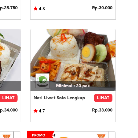
p.25.750
Rp.30.000
4.8
Minimal : 20
pax
LIHAT
Nasi Liwet Solo Lengkap
LIHAT
p.34.000
Rp.38.000
4.7