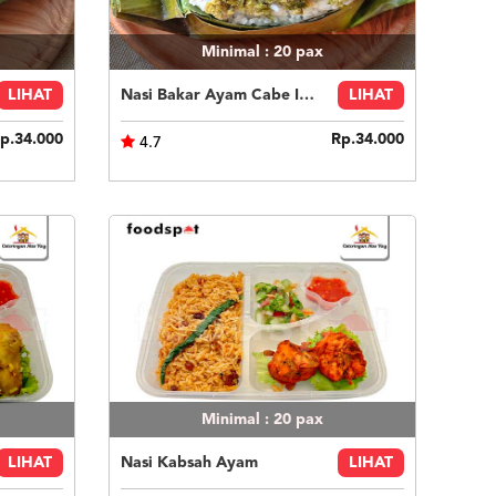
Minimal : 20
pax
LIHAT
Nasi Bakar Ayam Cabe Ijo + Kerupuk
LIHAT
p.34.000
Rp.34.000
4.7
Minimal : 20
pax
LIHAT
Nasi Kabsah Ayam
LIHAT