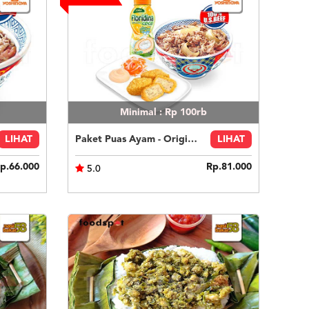
Minimal : Rp 100rb
LIHAT
Paket Puas Ayam - Original Beef Paket Puas (R)
LIHAT
p.66.000
Rp.81.000
5.0