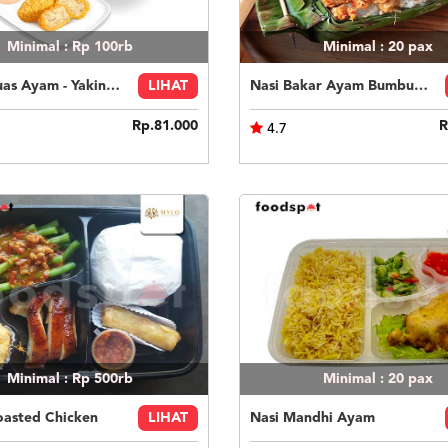
Minimal : Rp 100rb
Minimal : 20
pax
Paket Puas Ayam - Yakiniku Beef Paket Puas (R)
LIHAT
Nasi Bakar Ayam Bumbu Bali + Kerupuk
Rp.81.000
R
4.7
Minimal : Rp 500rb
Minimal : 20
pax
oasted Chicken
LIHAT
Nasi Mandhi Ayam