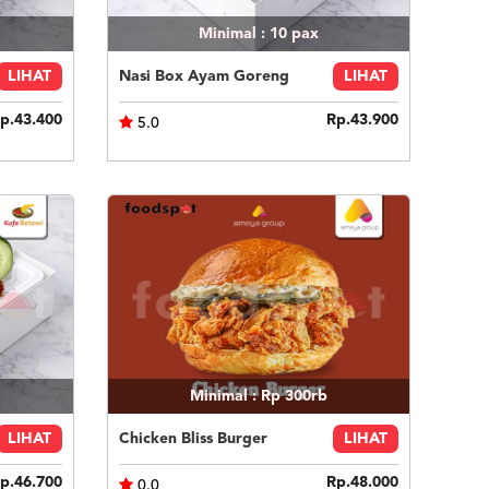
Minimal : 10
pax
LIHAT
Nasi Box Ayam Goreng
LIHAT
p.43.400
Rp.43.900
5.0
Minimal : Rp 300rb
LIHAT
Chicken Bliss Burger
LIHAT
p.46.700
Rp.48.000
0.0