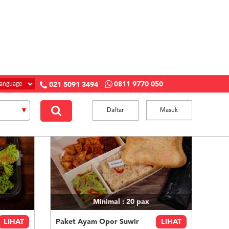
0811 9770 050
021 5091 3494
Daftar
Masuk
Minimal : 20
pax
LIHAT
Paket Ayam Opor Suwir
LIHAT