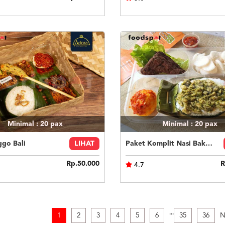
Minimal : 20
pax
Minimal : 20
pax
ggo Bali
LIHAT
Paket Komplit Nasi Bakar Ayam Cabe Ijo
Rp.50.000
R
4.7
.
.
.
1
2
3
4
5
6
35
36
N