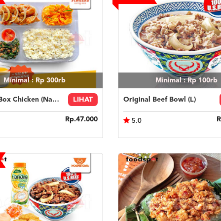
Minimal : Rp 300rb
Minimal : Rp 100rb
Fingers Box Chicken (Nasi Putih) Silky Pudding
LIHAT
Original Beef Bowl (L)
Rp.47.000
R
5.0