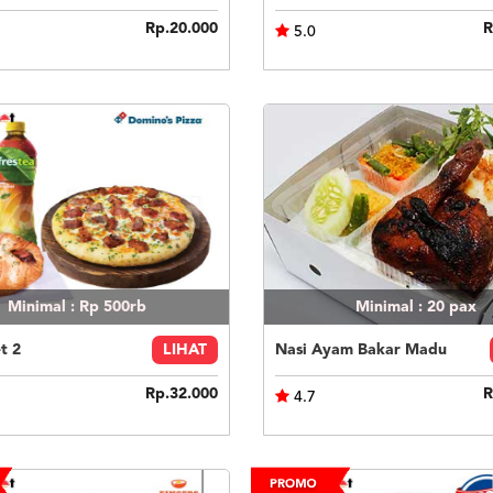
Rp.20.000
R
5.0
Minimal : Rp 500rb
Minimal : 20
pax
t 2
LIHAT
Nasi Ayam Bakar Madu
Rp.32.000
R
4.7