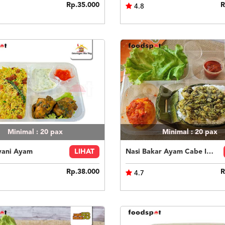
Rp.35.000
R
4.8
Minimal : 20
pax
Minimal : 20
pax
yani Ayam
LIHAT
Nasi Bakar Ayam Cabe Ijo + Telor Balado
Rp.38.000
R
4.7