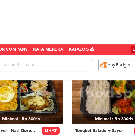
UR COMPANY
KATA MEREKA
KATALOG
1078 items found
Minimal : Rp 300rb
Minimal : Rp 300rb
Paket Silver - Nasi Goreng Nanas Geprek Mozza
LIHAT
Tongkol Balado + Sayur