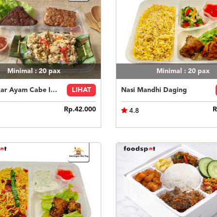
Minimal : 20
pax
Minimal : 20
pax
Nasi Bakar Ayam Cabe Ijo + Tahu Tempe
LIHAT
Nasi Mandhi Daging
Rp.42.000
R
4.8