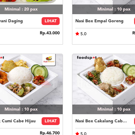
Minimal : 20
pax
Minimal : 10
pax
yani Daging
LIHAT
Nasi Box Empal Goreng
Rp.43.000
R
5.0
Minimal : 10
pax
Minimal : 10
pax
x Cumi Cabe Hijau
LIHAT
Nasi Box Cakalang Cabe Hijau
Rp.46.700
R
5.0