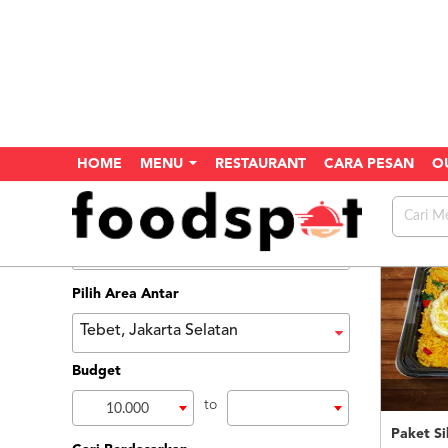
HOME
MENU
RESTAURANT
CARA PESAN
O
Home
Search
Menu
Pilih Area Antar
Tebet, Jakarta Selatan
Budget
to
10.000