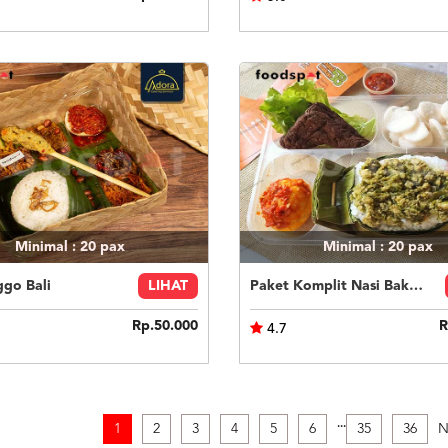
Minimal : 20
pax
Minimal : 20
pax
ggo Bali
LIHAT
Paket Komplit Nasi Bakar Ayam Cabe Ijo
Rp.50.000
R
4.7
.
.
.
1
2
3
4
5
6
35
36
N