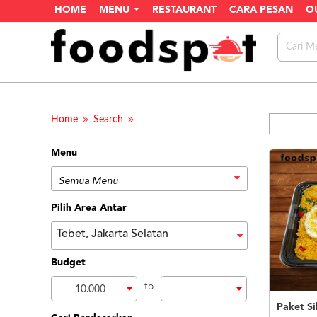
HOME
MENU
RESTAURANT
CARA PESAN
O
Home
Search
Menu
Pilih Area Antar
Tebet, Jakarta Selatan
Budget
to
10.000