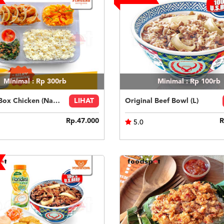
Minimal : Rp 300rb
Minimal : Rp 100rb
Fingers Box Chicken (Nasi Putih) Silky Pudding
LIHAT
Original Beef Bowl (L)
Rp.47.000
R
5.0