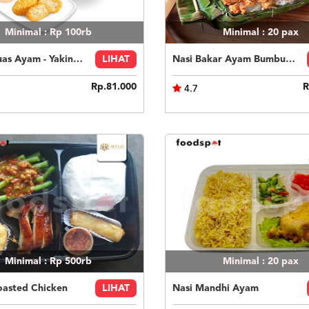
Minimal : Rp 100rb
Minimal : 20
pax
Paket Puas Ayam - Yakiniku Beef Paket Puas (R)
LIHAT
Nasi Bakar Ayam Bumbu Bali + Kerupuk
Rp.81.000
R
4.7
Minimal : Rp 500rb
Minimal : 20
pax
oasted Chicken
LIHAT
Nasi Mandhi Ayam