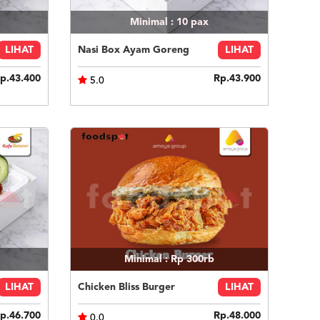
Minimal : 10
pax
LIHAT
Nasi Box Ayam Goreng
LIHAT
p.43.400
Rp.43.900
5.0
Minimal : Rp 300rb
LIHAT
Chicken Bliss Burger
LIHAT
p.46.700
Rp.48.000
0.0