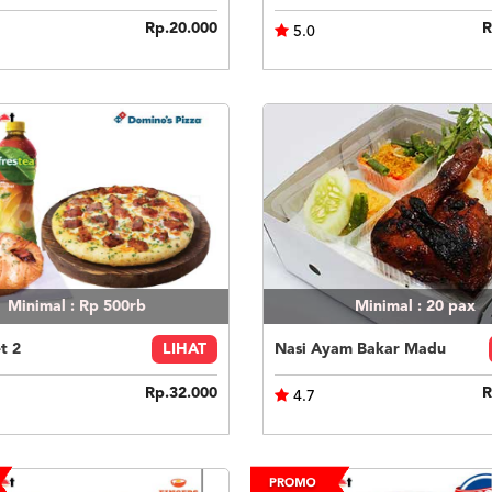
Rp.20.000
R
5.0
Minimal : Rp 500rb
Minimal : 20
pax
t 2
LIHAT
Nasi Ayam Bakar Madu
Rp.32.000
R
4.7