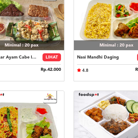
Minimal : 20
pax
Minimal : 20
pax
Nasi Bakar Ayam Cabe Ijo + Tahu Tempe
LIHAT
Nasi Mandhi Daging
Rp.42.000
R
4.8