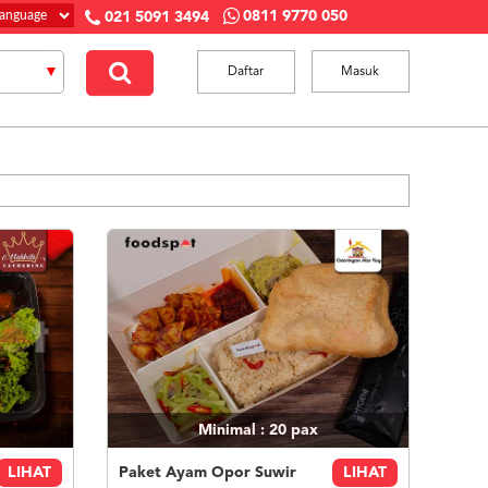
0811 9770 050
021 5091 3494
Daftar
Masuk
Minimal : 20
pax
LIHAT
Paket Ayam Opor Suwir
LIHAT