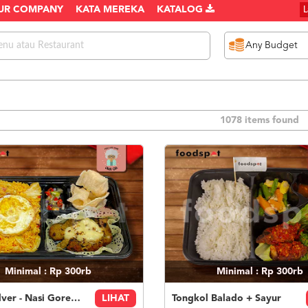
UR COMPANY
KATA MEREKA
KATALOG
1078 items found
Minimal : Rp 300rb
Minimal : Rp 300rb
Paket Silver - Nasi Goreng Nanas Geprek Mozza
LIHAT
Tongkol Balado + Sayur