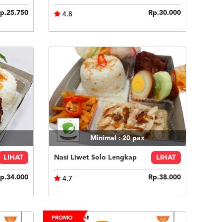
p.25.750
Rp.30.000
4.8
Minimal : 20
pax
LIHAT
Nasi Liwet Solo Lengkap
LIHAT
p.34.000
Rp.38.000
4.7