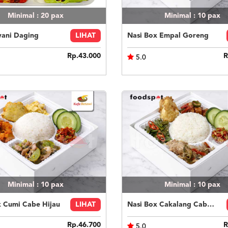
Minimal : 20
pax
Minimal : 10
pax
yani Daging
LIHAT
Nasi Box Empal Goreng
Rp.43.000
R
5.0
Minimal : 10
pax
Minimal : 10
pax
x Cumi Cabe Hijau
LIHAT
Nasi Box Cakalang Cabe Hijau
Rp.46.700
R
5.0