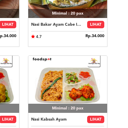
Minimal : 20
pax
LIHAT
Nasi Bakar Ayam Cabe Ijo + Kerupuk
LIHAT
p.34.000
Rp.34.000
4.7
Minimal : 20
pax
LIHAT
Nasi Kabsah Ayam
LIHAT