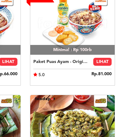
Minimal : Rp 100rb
LIHAT
Paket Puas Ayam - Original Beef Paket Puas (R)
LIHAT
p.66.000
Rp.81.000
5.0