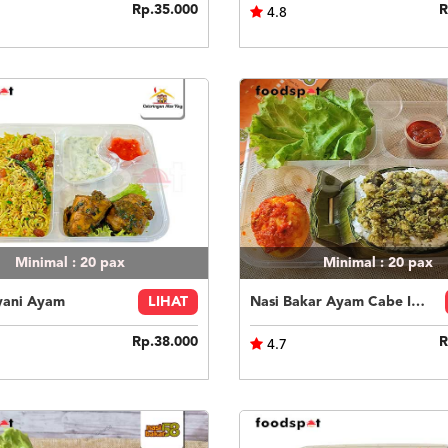
Rp.35.000
R
4.8
Minimal : 20
pax
Minimal : 20
pax
yani Ayam
LIHAT
Nasi Bakar Ayam Cabe Ijo + Telor Balado
Rp.38.000
R
4.7