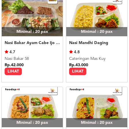
Minimal : 20
pax
Minimal : 20
pax
Nasi Bakar Ayam Cabe Ijo + Tahu Tempe
Nasi Mandhi Daging
4.7
4.8
Nasi Bakar 58
Cateringan Mas Kuy
Rp.42.000
Rp.43.000
LIHAT
LIHAT
Minimal : 20
pax
Minimal : 20
pax