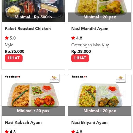
Minimal : Rp 500rb
Minimal : 20
pax
Paket Roasted Chicken
Nasi Mandhi Ayam
5.0
4.8
Mylo
Cateringan Mas Kuy
Rp.35.000
Rp.38.000
LIHAT
LIHAT
Minimal : 20
pax
Minimal : 20
pax
Nasi Kabsah Ayam
Nasi Briyani Ayam
4.8
4.8