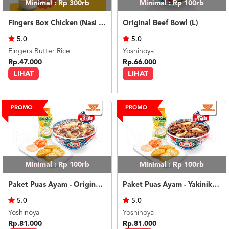
Minimal : Rp 300rb
Minimal : Rp 100rb
Fingers Box Chicken (Nasi Putih) Silky Pudding
Original Beef Bowl (L)
5.0
5.0
Fingers Butter Rice
Yoshinoya
Rp.47.000
Rp.66.000
LIHAT
LIHAT
Minimal : Rp 100rb
Minimal : Rp 100rb
Paket Puas Ayam - Original Beef Paket Puas (R)
Paket Puas Ayam - Yakiniku Beef Paket Puas (R)
5.0
5.0
Yoshinoya
Yoshinoya
Rp.81.000
Rp.81.000