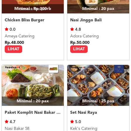
Minimal : Rp 300rb
Minimal : 20
pax
Chicken Bliss Burger
Nasi Jinggo Bali
0.0
4.8
Ameya Catering
Adora Catering
Rp.48.000
Rp.50.000
LIHAT
LIHAT
Minimal : 20
pax
Minimal : 25
pax
Paket Komplit Nasi Bakar Ayam Cabe Ijo
Set Nasi Raya
4.7
5.0
Nasi Bakar 58
Kek's Catering