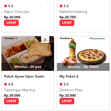
US
5.0
5.0
CATERERS
Dapur Oma Qia
Mahkota Katering
BLOG
Rp.20.000
Rp.25.750
LIHAT
LIHAT
TERMS
&
CONDITIONS
CALL
CENTER
021
5091
3494
LOGIN
DAFTAR
Minimal : 20
pax
Minimal : Rp 500rb
Paket Ayam Opor Suwir
My Paket 2
4.8
5.0
Cateringan Mas Kuy
Domino's Pizza
Rp.30.000
Rp.32.000
LIHAT
LIHAT