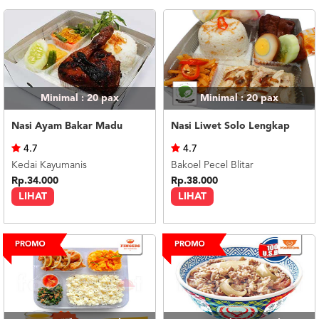
Minimal : 20
pax
Minimal : 20
pax
Nasi Ayam Bakar Madu
Nasi Liwet Solo Lengkap
4.7
4.7
Kedai Kayumanis
Bakoel Pecel Blitar
Rp.34.000
Rp.38.000
LIHAT
LIHAT