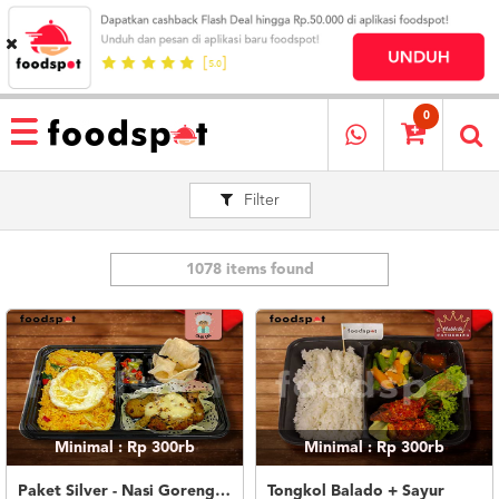
HOME
MENU
0
RESTAURANT
Filter
CARA
PESAN
OUR
COMPANY
1078 items found
KATA
MEREKA
KATALOG
LOYALTY
PROGRAM
Minimal : Rp 300rb
Minimal : Rp 300rb
FAQ
ABOUT
Paket Silver - Nasi Goreng Nanas Geprek Mozza
Tongkol Balado + Sayur